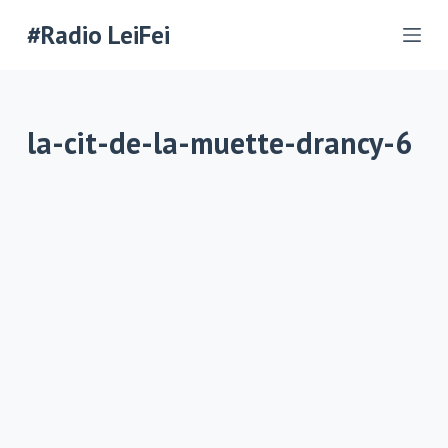
П
#Radio LeiFei
е
р
е
la-cit-de-la-muette-drancy-6
й
т
и
к
с
у
т
и