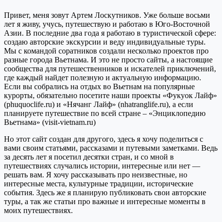
Привет, меня зовут Артем Лоскутников. Уже больше восьми
лет я живу, учусь, путешествую и работаю в Юго-Восточной
Азии. В последние два года я работаю в туристической сфере:
создаю авторские экскурсии и веду индивидуальные туры.
Мы с командой соратников создали несколько проектов про
разные города Вьетнама. И это не просто сайты, а настоящие
сообщества для путешественников и искателей приключений,
где каждый найдет полезную и актуальную информацию.
Если вы собрались на отдых во Вьетнам на популярные
курорты, обязательно посетите наши проекты «Фукуок Лайф»
(phuquoclife.ru) и «Нячанг Лайф» (nhatranglife.ru), а если
планируете путешествие по всей стране – «Энциклопедию
Вьетнама» (visit-vietnam.ru)
Но этот сайт создан для другого, здесь я хочу поделиться с
вами своим статьями, рассказами и путевыми заметками. Ведь
за десять лет я посетил десятки стран, и со мной в
путешествиях случались истории, интересные или нет —
решать вам. Я хочу рассказывать про неизвестные, но
интересные места, культурные традиции, исторические
события. Здесь же я планирую публиковать свои авторские
туры, а так же статьи про важные и интересные моменты в
моих путешествиях.