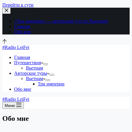
Перейти к сути
«Три империи» — авторский тур по Вьетнаму
Главная
Обо мне
#Radio LeiFei
Главная
Путешествия
Вьетнам
Авторские туры
Вьетнам
Три империи
Обо мне
#Radio LeiFei
Меню
Обо мне