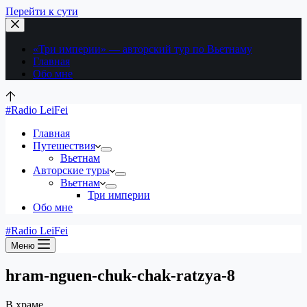
Перейти к сути
«Три империи» — авторский тур по Вьетнаму
Главная
Обо мне
#Radio LeiFei
Главная
Путешествия
Вьетнам
Авторские туры
Вьетнам
Три империи
Обо мне
#Radio LeiFei
Меню
hram-nguen-chuk-chak-ratzya-8
В храме