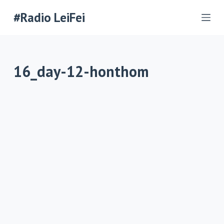
П
#Radio LeiFei
е
р
е
16_day-12-honthom
й
т
и
к
с
у
т
и