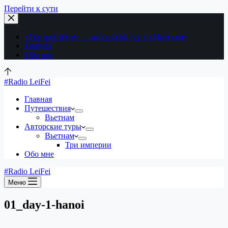
Перейти к сути
«Три империи» — авторский тур по Вьетнаму
Главная
Обо мне
#Radio LeiFei
Главная
Путешествия
Вьетнам
Авторские туры
Вьетнам
Три империи
Обо мне
#Radio LeiFei
Меню
01_day-1-hanoi