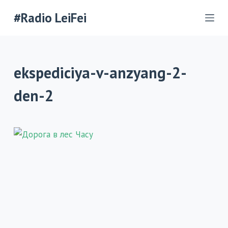
П
#Radio LeiFei
е
р
е
ekspediciya-v-anzyang-2-
й
т
den-2
и
к
с
у
т
и